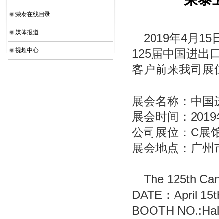
荣泰在线目录
媒体报道
201
9
年
4
月
15
视频中心
1
25
届中国进出
客户前来我司展
展会名称：中国
展会时间：
201
9
公司展位：
C
展
展会地点：广州
The 1
25
th Can
DATE
：
April 15
BOOTH NO.:Hall