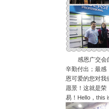
感恩广交会
辛勤付出；
最感
恩可爱的您对我
愿景！
这就是
荣
易！
Hello，this